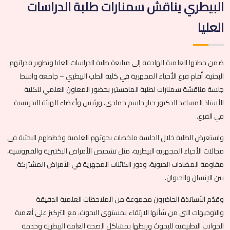
البيطري يناقش سمنارات طلبة الدراسات
العليا
ضمن خطتها العلمية الهادفة إلى متابعة طلبة الدراسات العليا وتطوير قدراتهم
البحثية، أقام فرع
الأحياء المجهرية في كلية الطب البيطري – جامعة واسط
جلسة مناقشة سمنارات لطلبة الماجستير بحضور المعاون العلمي للكلية
الأستاذ المساعد الدكتور جبار جاسم حمادي، ورئيس وأعضاء الهيئة التدريسية
في الفرع.
واستعرض الطلبة خلال الجلسة ملخصات بحوثهم العلمية وخططهم البحثية في
مجالات الأحياء المجهرية البيطرية، مثل تشخيص الأمراض البكتيرية والفيروسية،
مقاومة المضادات الحيوية، ودور الكائنات المجهرية في الأمراض المشتركة
بين الإنسان والحيوان.
وقدّم الأساتذة الحاضرون مجموعة من الملاحظات العلمية الدقيقة
والتوجيهات التي من شأنها الارتقاء بمستوى البحوث، مع التركيز على أهمية
الجوانب التطبيقية للبحوث وربطها بمشاكل الصحة العامة البيطرية وخدمة