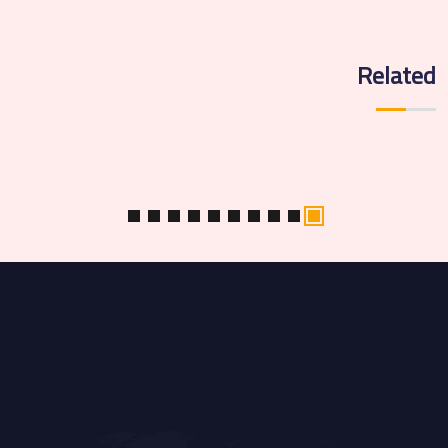
Related
اخبار الكلية
WINLAND CASINO LOGIN: GUÍA COMPLETA DE
REGISTRO, BONOS Y PAGOS PARA MÉXICO